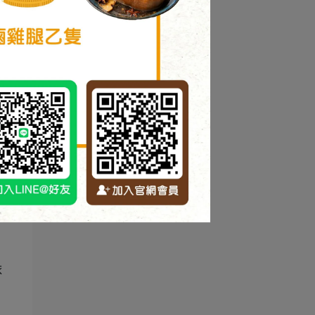
細
晚
依