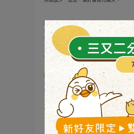
二、準備另一個鍋子放油，將雞腿肉丁和
香氣會更突出，蔬菜的甜味也可以更出來
三、放入剛剛滾好的白粥，稍微滾一下後
需要加點鹽或是胡椒提味，小火滾一下就