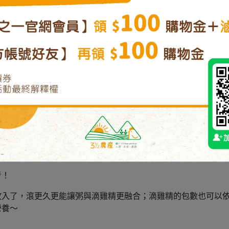
雞腿肉還是蔬菜的甜，滾得綿綿密密的粥吃進嘴裡入口即化，仔
的甕燒香氣！
外食口味，不管是長輩、大人、小朋友都很適合吃，當作全家的
考！
放入了，滾更久更能讓粥與滴雞精更融合；滴雞精的包數也可以
營養～