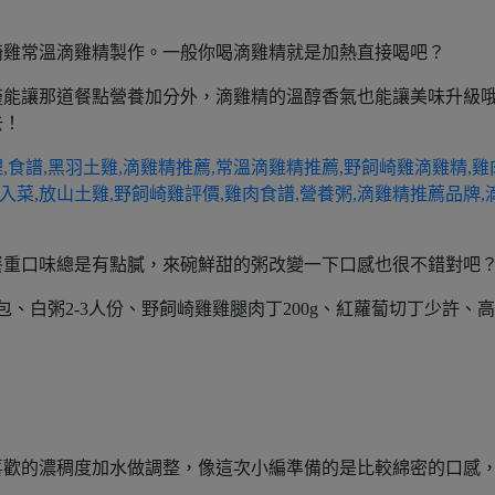
崎雞常溫滴雞精製作。一般你喝滴雞精就是加熱直接喝吧？
僅能讓那道餐點營養加分外，滴雞精的溫醇香氣也能讓美味升級
去！
餐重口味總是有點膩，來碗鮮甜的粥改變一下口感也很不錯對吧
、白粥2-3人份、野飼崎雞雞腿肉丁200g、紅蘿蔔切丁少許、
喜歡的濃稠度加水做調整，像這次小編準備的是比較綿密的口感