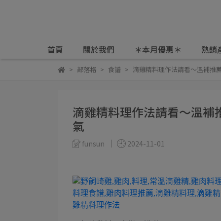
首頁
關於我們
＊本月優惠＊
熱銷
部落格
食譜
滴雞精料理作法請看～溫補推
滴雞精料理作法請看～溫補
氣
funsun
2024-11-01