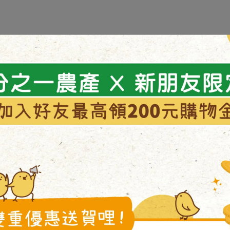
紅蘿蔔丁拌炒一下後，放入切好的高麗菜。經過炒過後雞腿肉丁
。
放入野飼崎雞常溫滴雞精、玉米，因為滴雞精是沒有調味的，所
可以上桌囉！