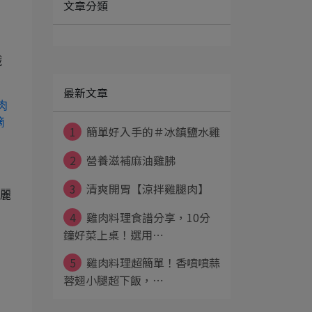
文章分類
哦
最新文章
1
簡單好入手的＃冰鎮鹽水雞
2
營養滋補麻油雞胇
？
3
清爽開胃【涼拌雞腿肉】
高麗
4
雞肉料理食譜分享，10分
鐘好菜上桌！選用⋯
5
雞肉料理超簡單！香噴噴蒜
蓉翅小腿超下飯，⋯
，