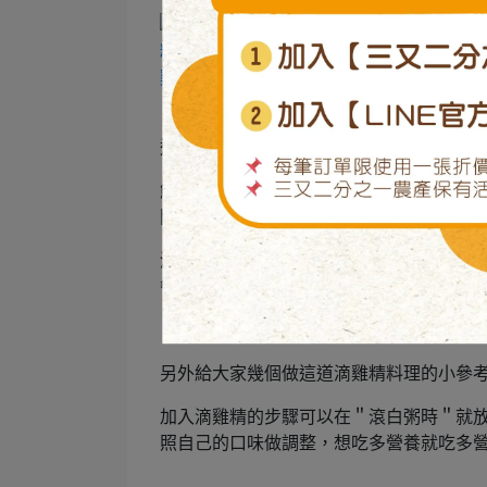
這道滴雞精料理很簡單吧？
鮮味雞肉粥有滴雞精的營養、美味鮮嫩的
聞香一下，還有我們野飼崎雞滴雞精獨有
清淡甘甜的口味平衡一下每天重油重鹹的
餐最棒啦～
另外給大家幾個做這道滴雞精料理的小參
加入滴雞精的步驟可以在＂滾白粥時＂就
照自己的口味做調整，想吃多營養就吃多