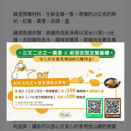
雞湯預備材料：生鮮全雞一隻，準備約20公克的枸
杞、紅棗、黃耆、蒜頭、薑
雞湯食譜步驟：將雞肉洗乾淨再以滾水川燙2~3分
鐘，去除雞肉血水、腥味與雜質，將雞肉全雞及事
先準備好的中藥放入鍋中，再將水加至高於食材的
高度，電鍋外鍋加入一米杯的水，重複悶煮2-3小
時，起鍋前可以依照個人喜好加入少許鹽巴調味，
這時營養暖身的中藥燉雞湯食譜就好囉！
別再以為雞湯要耗費長時間燉、熬煮才能有一碗美
味的雞湯了，只要一些方便的步驟和簡單的雞湯食
譜就能輕鬆完成，但也別忘了，要讓雞湯更加鮮美
營養的關鍵就在於新鮮雞肉的選擇，野飼崎雞精選
放山雞雞肉，多項檢驗認證為你嚴格把關生鮮雞肉
的品質，讓你可以放心又安心的享用放山雞的健康