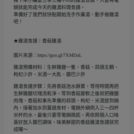
接下來小編要分享三種不同的雞湯食譜，只要有電
鍋就能完成今天的雞湯料理食譜，
準備好了我們就快點開始洗手作羹湯、動手做雞湯
吧！
★雞湯食譜｜香菇雞湯
圖片來源：https://goo.gl/7XMDaL
雞湯預備材料：生鮮雞腿一隻、香菇、蒜頭五顆、
枸杞少許、米酒一大匙、鹽巴少許
雞湯食譜步驟：先將香菇泡水靜置，等待時間再把
生鮮雞腿切塊洗乾淨，等到香菇變軟之後就把雞腿
肉塊、香菇和事先準備的蒜頭、枸杞、米酒放到鍋
內，接著加水到蓋過食材，電鍋外鍋倒入三～四杯
米杯的水，最後只要等電鍋跳起，再依照個人口味
喜好放入鹽巴調味，味美鮮甜的香菇雞湯食譜就完
成囉～