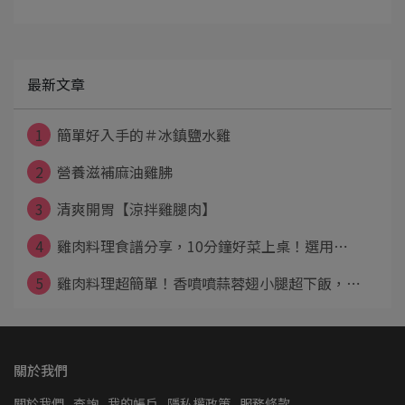
最新文章
1
簡單好入手的＃冰鎮鹽水雞
2
營養滋補麻油雞胇
3
清爽開胃【涼拌雞腿肉】
4
雞肉料理食譜分享，10分鐘好菜上桌！選用⋯
5
雞肉料理超簡單！香噴噴蒜蓉翅小腿超下飯，⋯
關於我們
關於我們
查詢
我的帳戶
隱私權政策
服務條款