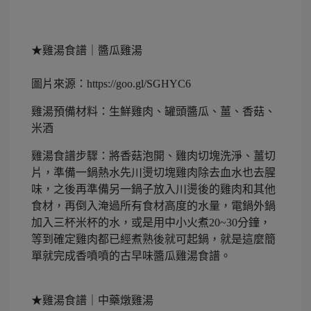
★雞湯食譜｜醬瓜雞湯
圖片來源：https://goo.gl/SGHYC6
雞湯預備材料：生鮮雞肉、罐頭醬瓜、薑、香菇、
米酒
雞湯食譜步驟：將香菇泡開、雞肉切塊洗淨、薑切
片，準備一鍋熱水先川燙切塊雞肉除去血水也去腥
味，之後再準備另一鍋子放入川燙後的雞肉和其他
食材，再倒入淹過所有食材高度的水量，電鍋外鍋
加入三杯米杯的水，或是用中小火煮20~30分鐘，
等到確定雞肉都已經煮熟後就可起鍋，就是這麼簡
單就完成香噴噴的古早味醬瓜雞湯食譜。
★雞湯食譜｜中藥燉雞湯