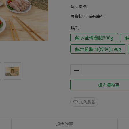
商品編號:
供貨狀況:
尚有庫存
品項
鹹水全骨雞腿300g
鹹
鹹水雞胸肉(切片)190g
加入購物車
加入最愛
規格說明