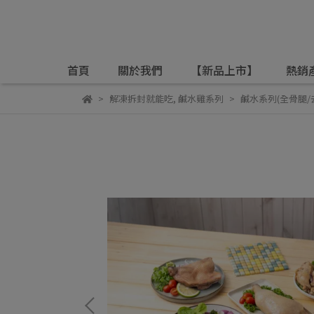
首頁
關於我們
【新品上市】
熱銷
解凍拆封就能吃
,
鹹水雞系列
鹹水系列(全骨腿/