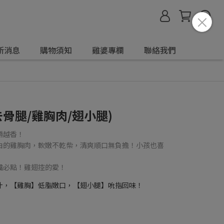
新消息
購物須知
雞婆專欄
聯絡我們
去骨腿/雞胸肉/翅小腿)
嚼越香！
蛋白的雞胸肉，軟嫩不乾柴，清爽順口無負擔！小孩也喜
饞必點！雞翅控的愛！
汁，【雞胸】低脂嫩口，【翅小腿】吮指回味！