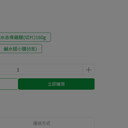
水去骨雞腿(切片)160g
鹹水翅小腿(6支)
立即購買
運送方式