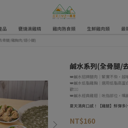
產品
甕燒滴雞精
雞肉熟食類
生鮮雞肉類
最
去骨腿/雞胸肉/翅小腿)
鹹水系列(全骨腿/
👑鹹水招牌腿肉｜緊實不柴，越
👑鹹水低脂雞胸｜選用低脂高
歡👍🏻
👑鹹水經典雞翅｜吮指部位，嘴
夏天清爽口感！【雞腿】鮮彈多
NT$160