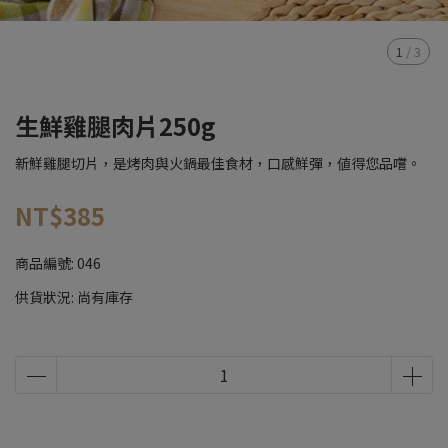
1
/
3
生鮮雞腿肉片250g
新鮮雞腿切片，是烤肉與火鍋最佳食材，口感鮮彈，値得您品嚐。
NT$385
商品編號:
046
供貨狀況:
尚有庫存